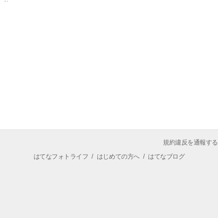
規約違反を通報する
はてなフォトライフ
/
はじめての方へ
/
はてなブログ