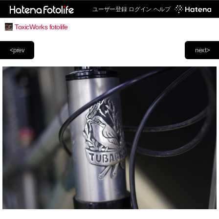
ユーザー登録
ログイン
ヘルプ
ToxicWorks fotolife
<prev
next>