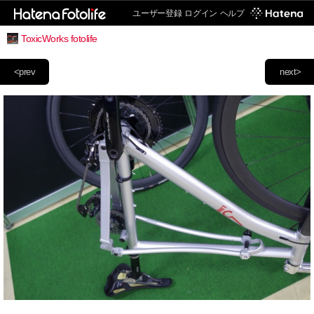
ユーザー登録
ログイン
ヘルプ
ToxicWorks fotolife
<prev
next>