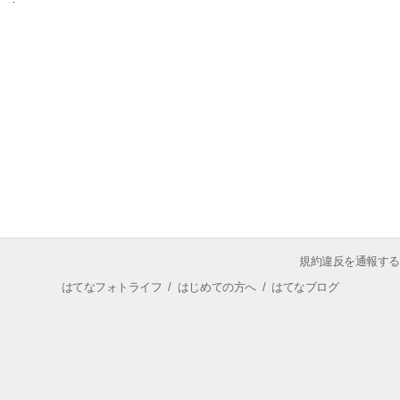
規約違反を通報する
はてなフォトライフ
/
はじめての方へ
/
はてなブログ