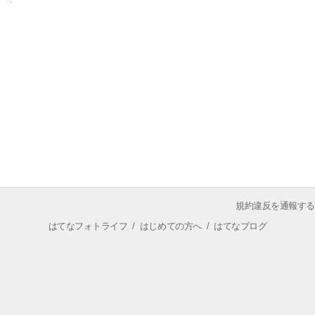
規約違反を通報する
はてなフォトライフ
/
はじめての方へ
/
はてなブログ