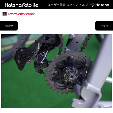
ユーザー登録
ログイン
ヘルプ
ToxicWorks fotolife
<prev
next>