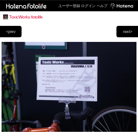
ユーザー登録
ログイン
ヘルプ
ToxicWorks fotolife
<prev
next>