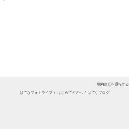
規約違反を通報する
はてなフォトライフ
/
はじめての方へ
/
はてなブログ