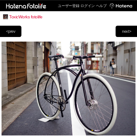
ユーザー登録
ログイン
ヘルプ
ToxicWorks fotolife
<prev
next>