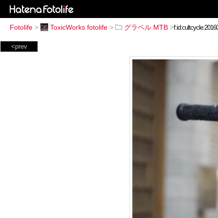
Fotolife
>
ToxicWorks fotolife
>
グラベル MTB
>
<prev