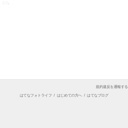
規約違反を通報する
はてなフォトライフ
/
はじめての方へ
/
はてなブログ