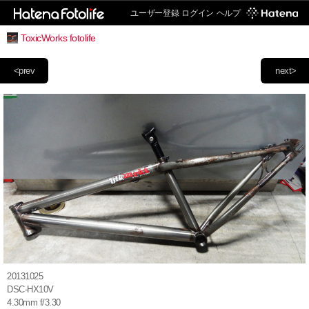
ユーザー登録
ログイン
ヘルプ
ToxicWorks fotolife
<prev
next>
20131025
DSC-HX10V
4.30mm f/3.30