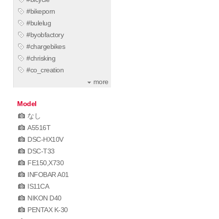
#bikeporn
#bulelug
#byobfactory
#chargebikes
#chrisking
#co_creation
more
Model
なし
A5516T
DSC-HX10V
DSC-T33
FE150,X730
INFOBAR A01
IS11CA
NIKON D40
PENTAX K-30