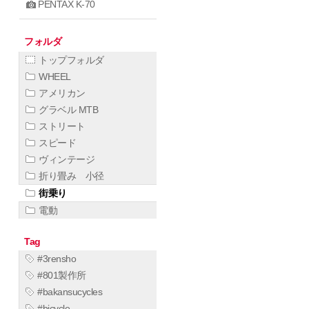
PENTAX K-70
フォルダ
トップフォルダ
WHEEL
アメリカン
グラベル MTB
ストリート
スピード
ヴィンテージ
折り畳み 小径
街乗り
電動
Tag
#3rensho
#801製作所
#bakansucycles
#bicycle