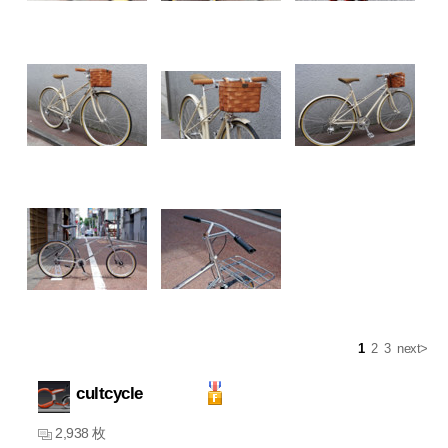
1
2
3
next>
cultcycle
2,938 枚