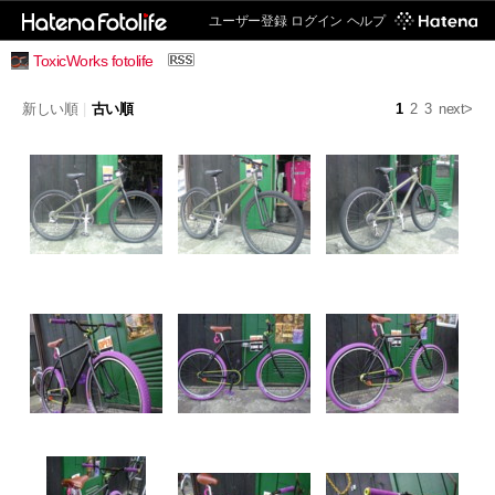
ユーザー登録
ログイン
ヘルプ
ToxicWorks fotolife
新しい順
|
古い順
1
2
3
next>