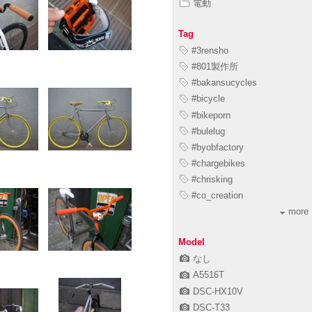
電動
Tag
#3rensho
#801製作所
#bakansucycles
#bicycle
#bikeporn
#bulelug
#byobfactory
#chargebikes
#chrisking
#co_creation
more
Model
なし
A5516T
DSC-HX10V
DSC-T33