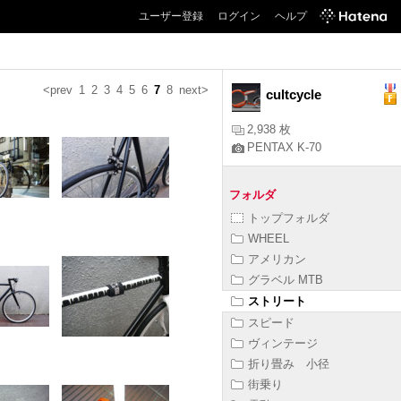
ユーザー登録
ログイン
ヘルプ
<prev
1
2
3
4
5
6
7
8
next>
cultcycle
2,938 枚
PENTAX K-70
フォルダ
トップフォルダ
WHEEL
アメリカン
グラベル MTB
ストリート
スピード
ヴィンテージ
折り畳み 小径
街乗り