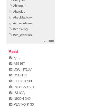
#bikeporn
#bulelug
#byobfactory
#chargebikes
#chrisking
#co_creation
more
Model
なし
A5516T
DSC-HX10V
DSC-T33
FE150,X730
INFOBAR A01
IS11CA
NIKON D40
PENTAX K-30