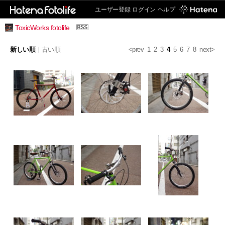
ユーザー登録
ログイン
ヘルプ
ToxicWorks fotolife
新しい順
|
古い順
<prev
1
2
3
4
5
6
7
8
next>