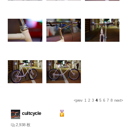
<prev
1
2
3
4
5
6
7
8
next>
cultcycle
2,938 枚