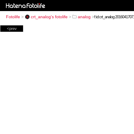
Fotolife
>
crt_analog's fotolife
>
analog
>
<prev