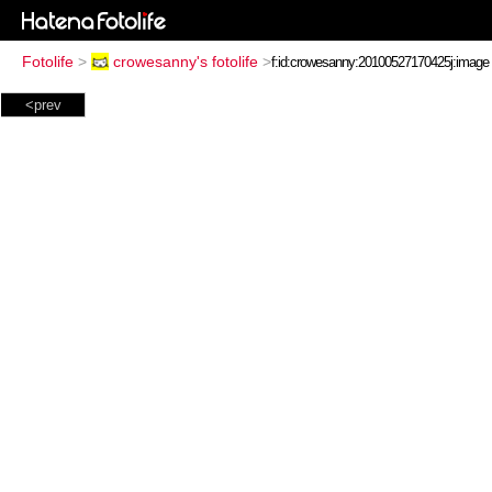
Fotolife
>
crowesanny's fotolife
>
<prev