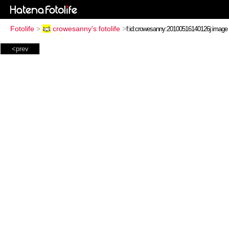
Fotolife
>
crowesanny's fotolife
>
<prev