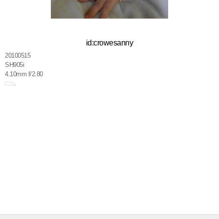
id:crowesanny
20100515
SH905i
4.10mm f/2.80