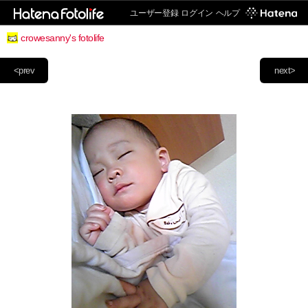
ユーザー登録
ログイン
ヘルプ
crowesanny's fotolife
<prev
next>