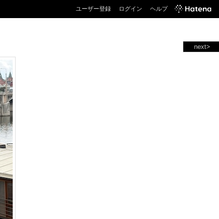
ユーザー登録
ログイン
ヘルプ
next>