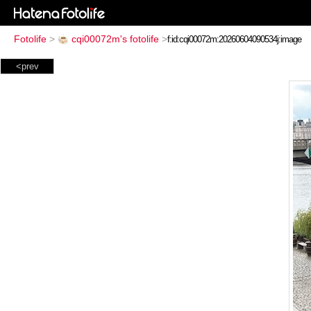
Fotolife
>
cqi00072m's fotolife
>
<prev