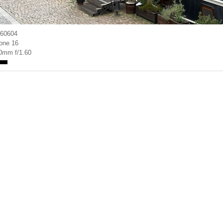
60604
one 16
0mm f/1.60