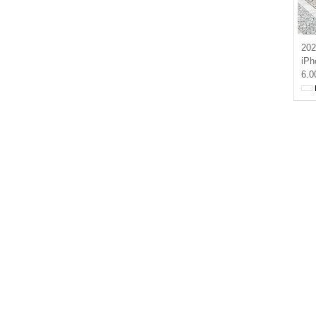
202
iPh
6.0