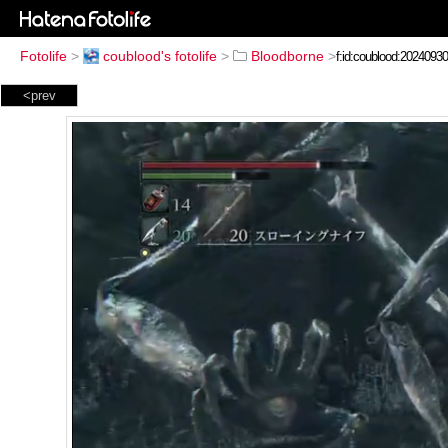
Fotolife
>
coublood's fotolife
>
Bloodborne
>
<prev