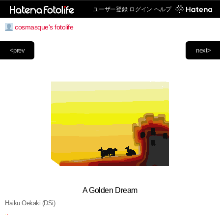
ユーザー登録
ログイン
ヘルプ
cosmasque's fotolife
<prev
next>
A Golden Dream
Haiku Oekaki (DSi)