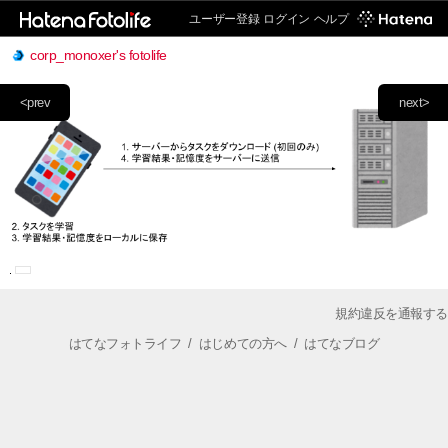
ユーザー登録
ログイン
ヘルプ
corp_monoxer's fotolife
<prev
next>
規約違反を通報する
はてなフォトライフ
/
はじめての方へ
/
はてなブログ