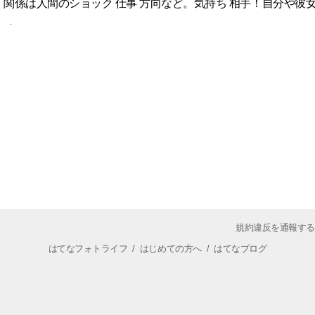
関係は人間のショック 仕事 方向など。気持ち 相手！自分や彼
規約違反を通報する
はてなフォトライフ
/
はじめての方へ
/
はてなブログ