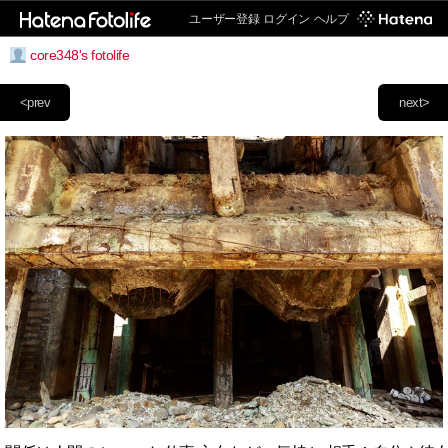
ユーザー登録
ログイン
ヘルプ
core348's fotolife
<prev
next>