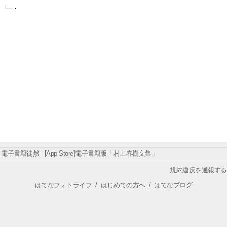
電子書籍徒然 - [App Store]電子書籍版「村上春樹文集」
規約違反を通報する
はてなフォトライフ
/
はじめての方へ
/
はてなブログ