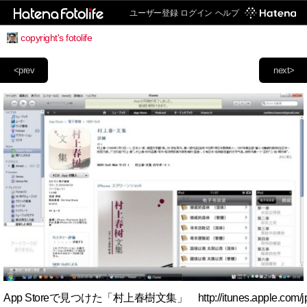
ユーザー登録
ログイン
ヘルプ
copyright's fotolife
<prev
next>
App Storeで見つけた「村上春樹文集」 http://itunes.apple.com/jp/