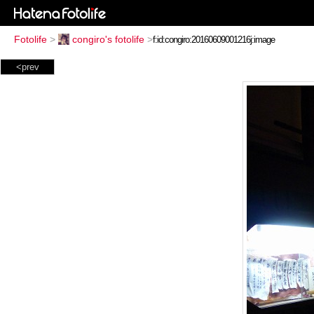
Fotolife
>
congiro's fotolife
>
<prev