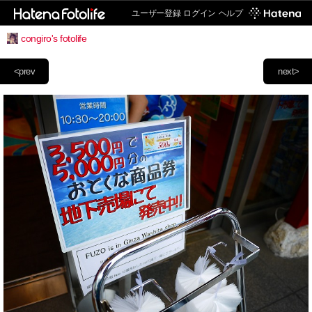
ユーザー登録
ログイン
ヘルプ
congiro's fotolife
<prev
next>