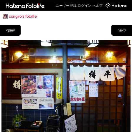
ユーザー登録
ログイン
ヘルプ
congiro's fotolife
<prev
next>