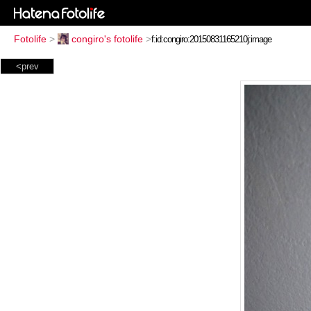
Fotolife
>
congiro's fotolife
>
<prev