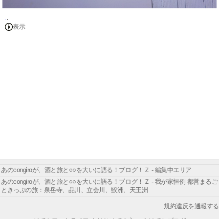
表示
あのcongiroが、酒と旅と○○を大いに語る！ブログ！Ｚ - 編集中エリア
あのcongiroが、酒と旅と○○を大いに語る！ブログ！Ｚ - 我が家恒例 都営まるご
ときっぷの旅：泉岳寺、品川、立会川、鮫洲、天王洲
規約違反を通報する