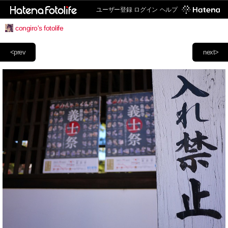
ユーザー登録
ログイン
ヘルプ
congiro's fotolife
<prev
next>