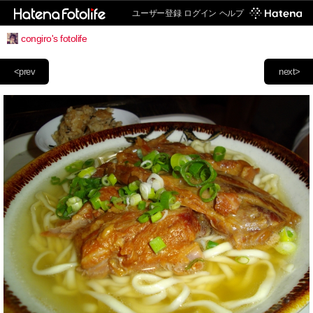
ユーザー登録
ログイン
ヘルプ
congiro's fotolife
<prev
next>