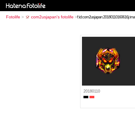
Fotolife
>
com2usjapan's fotolife
>
20180110