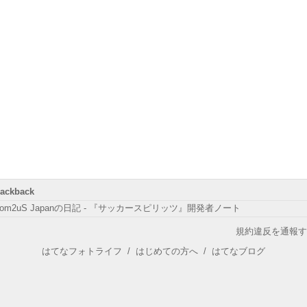
rackback
om2uS Japanの日記 - 『サッカースピリッツ』開発者ノート
規約違反を通報す
はてなフォトライフ
/
はじめての方へ
/
はてなブログ