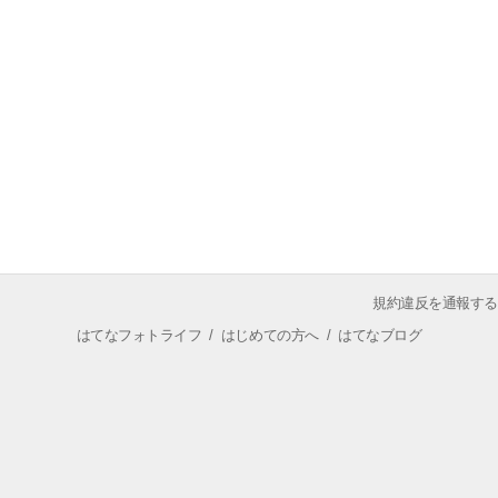
規約違反を通報する
はてなフォトライフ
/
はじめての方へ
/
はてなブログ