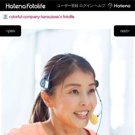
ユーザー登録
ログイン
ヘルプ
colorful-company-kanazawa's fotolife
<prev
next>