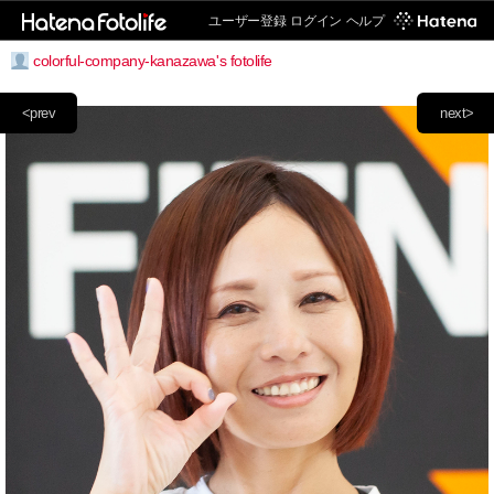
ユーザー登録
ログイン
ヘルプ
colorful-company-kanazawa's fotolife
<prev
next>