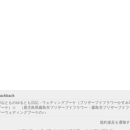
rackback
村山とものゆるとも日記 - ウェディングブーケ（プリザーブドフラワーかすみ
ブーケ）☆ （鹿児島県霧島市プリザーブドフラワー・霧島市プリザーブドフ
ワーウェディングブーケのハ
規約違反を通報す