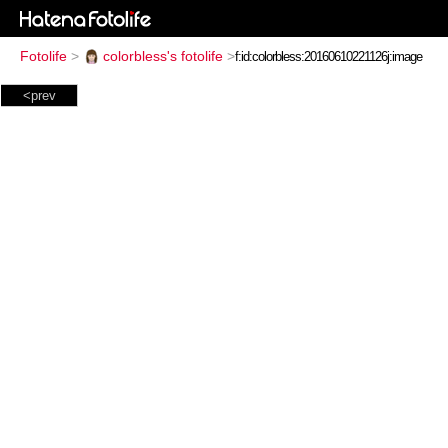
Fotolife
>
colorbless's fotolife
>
<prev