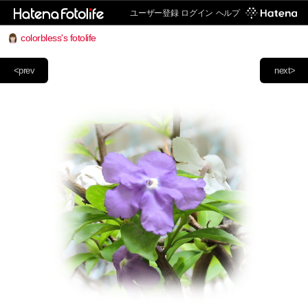
ユーザー登録
ログイン
ヘルプ
colorbless's fotolife
<prev
next>