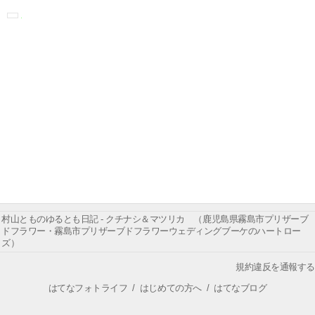
村山とものゆるとも日記 - クチナシ＆マツリカ （鹿児島県霧島市プリザーブ
ドフラワー・霧島市プリザーブドフラワーウェディングブーケのハートロー
ズ）
規約違反を通報する
はてなフォトライフ
/
はじめての方へ
/
はてなブログ