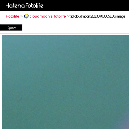
Fotolife
>
cloudmoon's fotolife
>
<prev