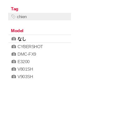
Tag
chien
Model
なし
CYBERSHOT
DMC-FX9
E3200
V801SH
V903SH