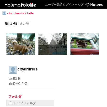
ユーザー登録
ログイン
ヘルプ
citydrifrers's fotolife
新しい順
|
古い順
citydrifrers
53 枚
DMC-FX9
フォルダ
トップフォルダ