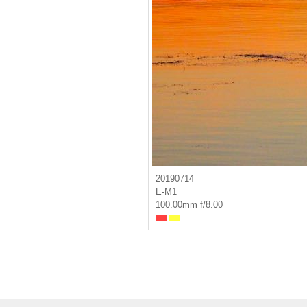
20190714
E-M1
100.00mm f/8.00