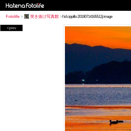
Fotolife
>
突き抜け写真館
>
<prev