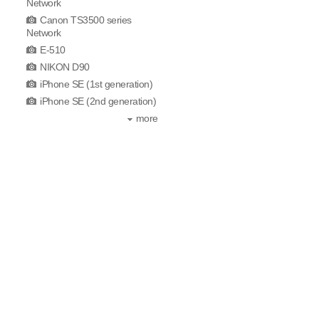
Network
Canon TS3500 series
Network
E-510
NIKON D90
iPhone SE (1st generation)
iPhone SE (2nd generation)
more