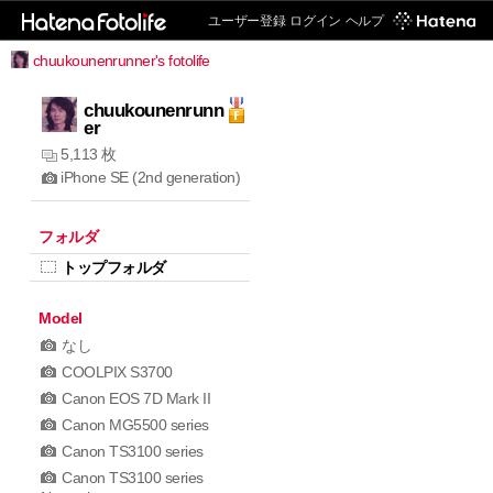
ユーザー登録
ログイン
ヘルプ
chuukounenrunner's fotolife
chuukounenrunn
er
5,113 枚
iPhone SE (2nd generation)
フォルダ
トップフォルダ
Model
なし
COOLPIX S3700
Canon EOS 7D Mark II
Canon MG5500 series
Canon TS3100 series
Canon TS3100 series