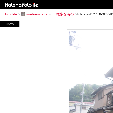
Fotolife
>
madnesstaira
>
雑多なもの
>
<prev