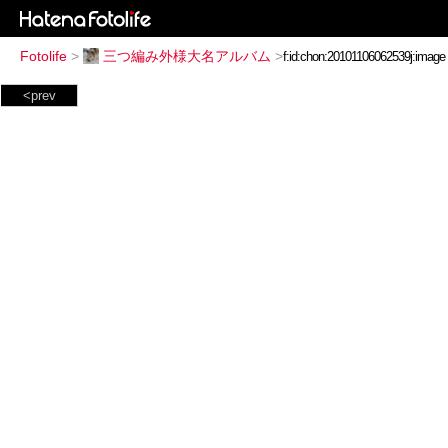
Fotolife
>
三つ編み外様大名アルバム
>
<prev