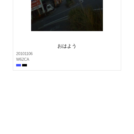
おはよう
20101106
W62CA