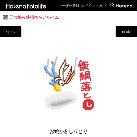
ユーザー登録
ログイン
ヘルプ
三つ編み外様大名アルバム
<prev
next>
お絵かきしりとり