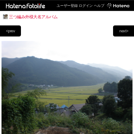
ユーザー登録
ログイン
ヘルプ
三つ編み外様大名アルバム
<prev
next>