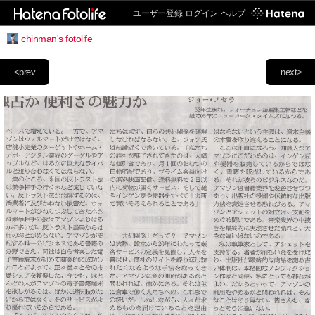
ユーザー登録
ログイン
ヘルプ
chinman's fotolife
<prev
next>