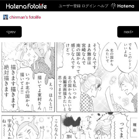
ユーザー登録
ログイン
ヘルプ
chinman's fotolife
<prev
next>