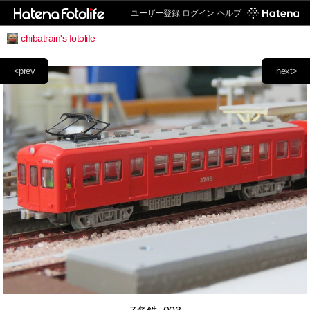
ユーザー登録
ログイン
ヘルプ
chibatrain's fotolife
<prev
next>