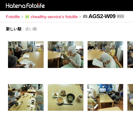
AGS2-W09
Fotolife
>
chealthy-service's fotolife
>
新しい順
|
古い順