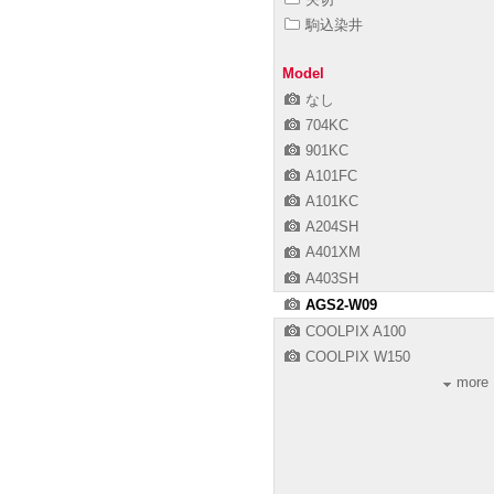
駒込染井
Model
なし
704KC
901KC
A101FC
A101KC
A204SH
A401XM
A403SH
AGS2-W09
COOLPIX A100
COOLPIX W150
more