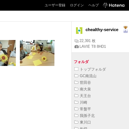
ユーザー登録
ログイン
ヘルプ
chealthy-service
22,391 枚
LAVIE T8 8HD1
フォルダ
トップフォルダ
GC南流山
世田谷
南大泉
天王台
川崎
常盤平
我孫子北
東川口
矢切