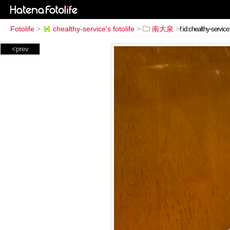
Fotolife
>
chealthy-service's fotolife
>
南大泉
>
<prev