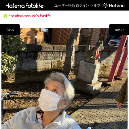
ユーザー登録
ログイン
ヘルプ
chealthy-service's fotolife
<prev
next>