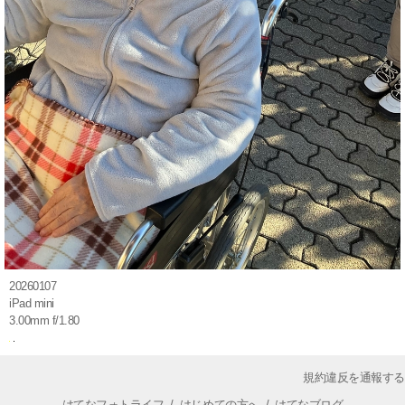
20260107
iPad mini
3.00mm f/1.80
規約違反を通報する
はてなフォトライフ
/
はじめての方へ
/
はてなブログ