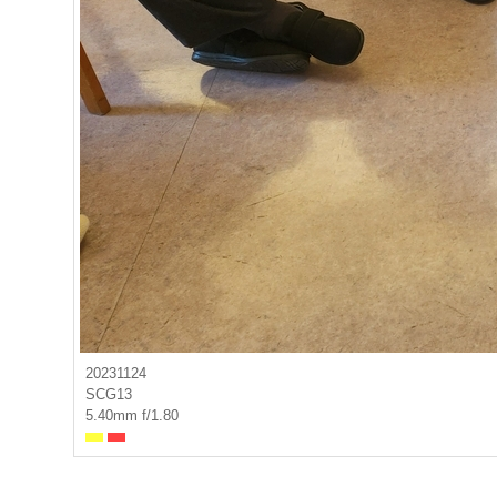
20231124
SCG13
5.40mm f/1.80