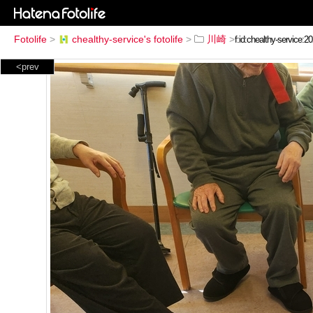
Fotolife
>
chealthy-service's fotolife
>
川崎
>
<prev