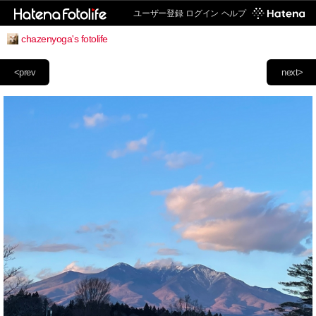
ユーザー登録
ログイン
ヘルプ
chazenyoga's fotolife
<prev
next>