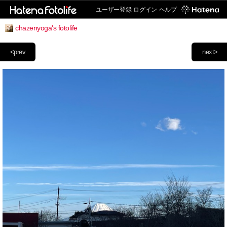
ユーザー登録
ログイン
ヘルプ
chazenyoga's fotolife
<prev
next>