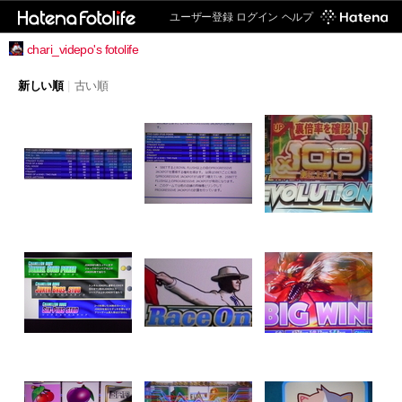
ユーザー登録
ログイン
ヘルプ
chari_videpo's fotolife
新しい順
|
古い順