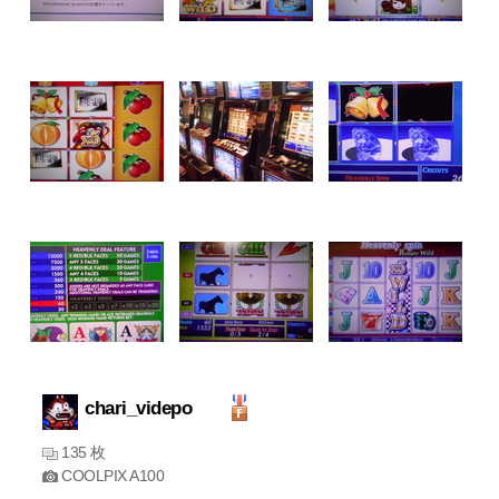
chari_videpo
135 枚
COOLPIX A100